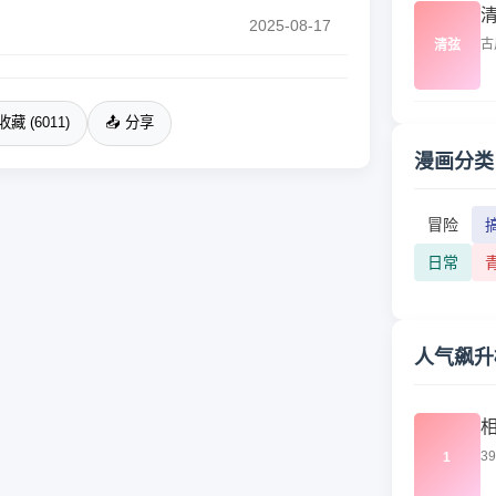
2025-08-17
古
清弦
收藏 (6011)
📤 分享
漫画分类
冒险
日常
人气飙升
3
1