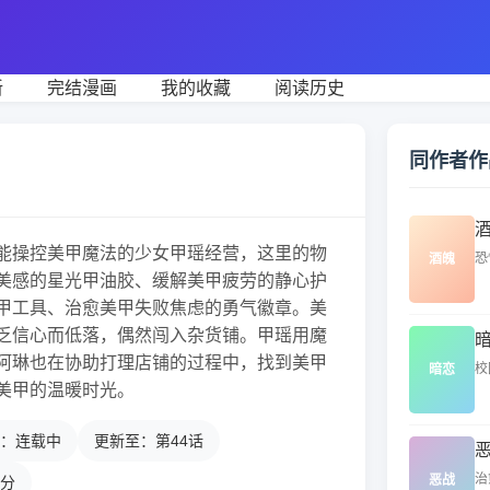
新
完结漫画
我的收藏
阅读历史
同作者作
能操控美甲魔法的少女甲瑶经营，这里的物
恐
酒魄
美感的星光甲油胶、缓解美甲疲劳的静心护
甲工具、治愈美甲失败焦虑的勇气徽章。美
乏信心而低落，偶然闯入杂货铺。甲瑶用魔
阿琳也在协助打理店铺的过程中，找到美甲
校
暗恋
美甲的温暖时光。
：连载中
更新至：第44话
治
恶战
4分