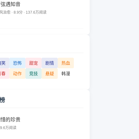
清弦遇知音
风治愈 · 8.9分 · 137.6万阅读
搞笑
恐怖
甜宠
剧情
热血
青春
动作
竞技
悬疑
韩漫
榜
相惜的珍贵
99.6万阅读