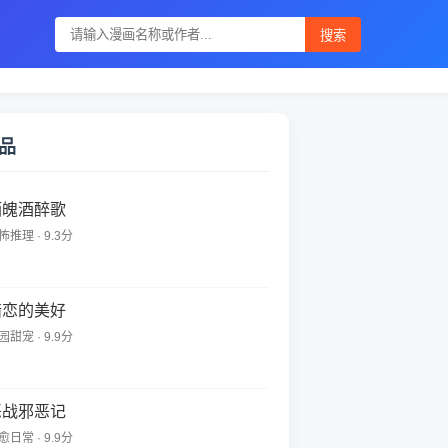
搜索
品
酒魄酒醉歌
怖推理 · 9.3分
暗恋的美好
园甜宠 · 9.9分
恶战邪恶记
愈日常 · 9.9分