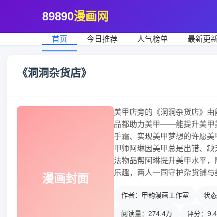
89890
漫画网
首页
今日推荐
人气榜单
最新更
《洞洞杂货店》
美甲店旁的《洞洞杂货店》由
品都助力美甲——能提升美甲
手霜、实现美甲梦想的许愿美
甲师阿琳因美甲总是出错、缺
法物品帮阿琳提升美甲水平，
乐趣，两人一同守护杂货铺与
漫画封面
作者：甲韵漫画工作室
状态
阅读量：274.4万
评分：9.